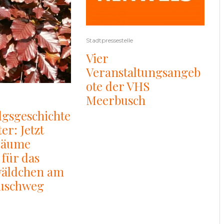
Stadtpressestelle
Vier
Veranstaltungsangeb
ote der VHS
Meerbusch
lgsgeschichte
er: Jetzt
Bäume
für das
äldchen am
uschweg