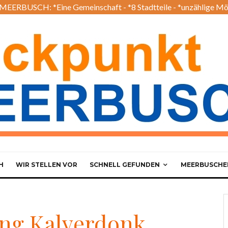
EERBUSCH: *Eine Gemeinschaft - *8 Stadtteile - *unzählige Mö
H
WIR STELLEN VOR
SCHNELL GEFUNDEN
MEERBUSCHER
ng Kalverdonk