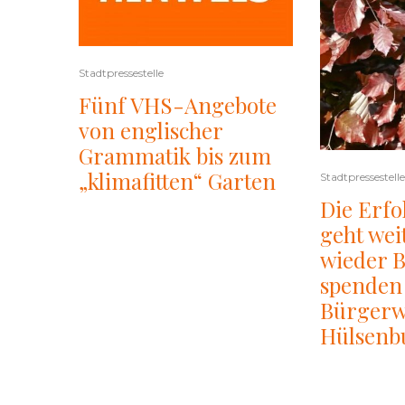
Stadtpressestelle
Fünf VHS-Angebote
von englischer
Grammatik bis zum
„klimafitten“ Garten
Stadtpressestelle
Die Erfo
geht weit
wieder 
spenden 
Bürgerw
Hülsenb