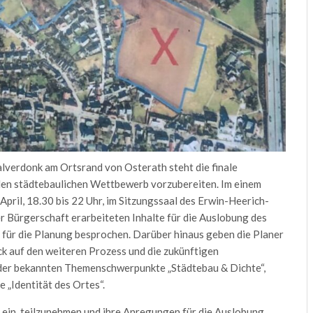
lverdonk am Ortsrand von Osterath steht die finale
 den städtebaulichen Wettbewerb vorzubereiten. Im einem
pril, 18.30 bis 22 Uhr, im Sitzungssaal des Erwin-Heerich-
r Bürgerschaft erarbeiteten Inhalte für die Auslobung des
ür die Planung besprochen. Darüber hinaus geben die Planer
k auf den weiteren Prozess und die zukünftigen
 der bekannten Themenschwerpunkte „Städtebau & Dichte“,
e „Identität des Ortes“.
h ein, teilzunehmen und ihre Anregungen für die Auslobung