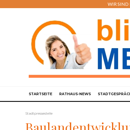
WIR SIND M
STARTSEITE
RATHAUS-NEWS
STADTGESPRÄC
Stadtpressestelle
Baulandentwicklu