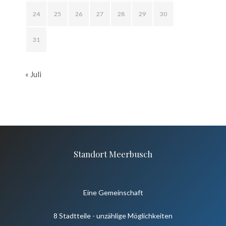
24
25
26
27
28
29
30
31
« Juli
Standort Meerbusch
Eine Gemeinschaft
8 Stadtteile - unzählige Möglichkeiten