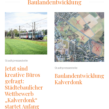
Baulandentwicklung
Stadtpressestelle
Jetzt sind
Stadtpressestelle
kreative Büros
Baulandentwicklung
gefragt:
Kalverdonk
Städtebaulicher
Wettbewerb
„Kalverdonk“
startet Anfang