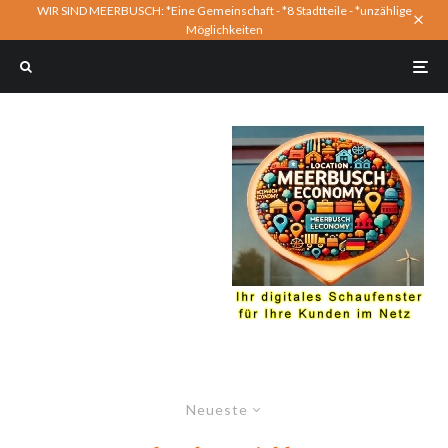
WIR SIND MEERBUSCH: *Eine Gemeinschaft - *8 Stadtteile - *unzählige
Möglichkeiten
Neueste