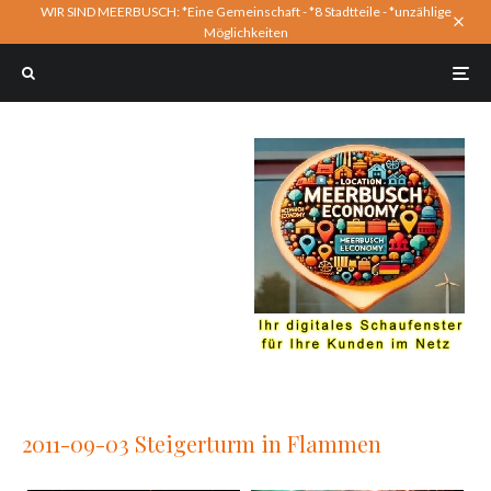
WIR SIND MEERBUSCH: *Eine Gemeinschaft - *8 Stadtteile - *unzählige
Möglichkeiten
2011-09-03 Steigerturm in Flammen