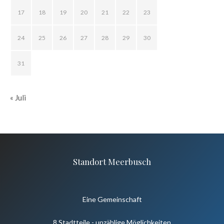
17
18
19
20
21
22
23
24
25
26
27
28
29
30
31
« Juli
Standort Meerbusch
Eine Gemeinschaft
8 Stadtteile - unzählige Möglichkeiten