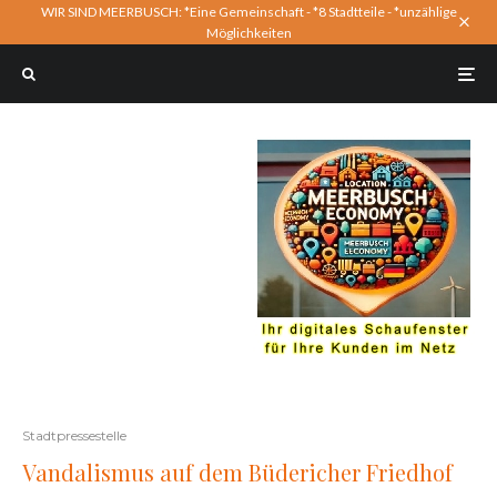
WIR SIND MEERBUSCH: *Eine Gemeinschaft - *8 Stadtteile - *unzählige
Möglichkeiten
Stadtpressestelle
Vandalismus auf dem Büdericher Friedhof