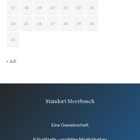
17
18
19
20
21
22
23
24
25
26
27
28
29
30
31
« Juli
Standort Meerbusch
Eine Gemeinschaft
8 Stadtteile - unzählige Möglichkeiten