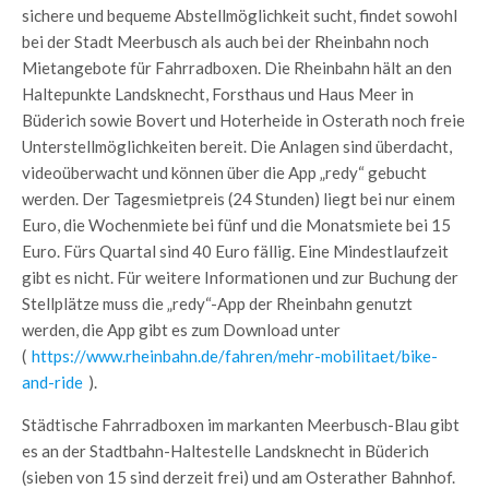
sichere und bequeme Abstellmöglichkeit sucht, findet sowohl
bei der Stadt Meerbusch als auch bei der Rheinbahn noch
Mietangebote für Fahrradboxen. Die Rheinbahn hält an den
Haltepunkte Landsknecht, Forsthaus und Haus Meer in
Büderich sowie Bovert und Hoterheide in Osterath noch freie
Unterstellmöglichkeiten bereit. Die Anlagen sind überdacht,
videoüberwacht und können über die App „redy“ gebucht
werden. Der Tagesmietpreis (24 Stunden) liegt bei nur einem
Euro, die Wochenmiete bei fünf und die Monatsmiete bei 15
Euro. Fürs Quartal sind 40 Euro fällig. Eine Mindestlaufzeit
gibt es nicht. Für weitere Informationen und zur Buchung der
Stellplätze muss die „redy“-App der Rheinbahn genutzt
werden, die App gibt es zum Download unter
(
https://www.rheinbahn.de/fahren/mehr-mobilitaet/bike-
and-ride
).
Städtische Fahrradboxen im markanten Meerbusch-Blau gibt
es an der Stadtbahn-Haltestelle Landsknecht in Büderich
(sieben von 15 sind derzeit frei) und am Osterather Bahnhof.