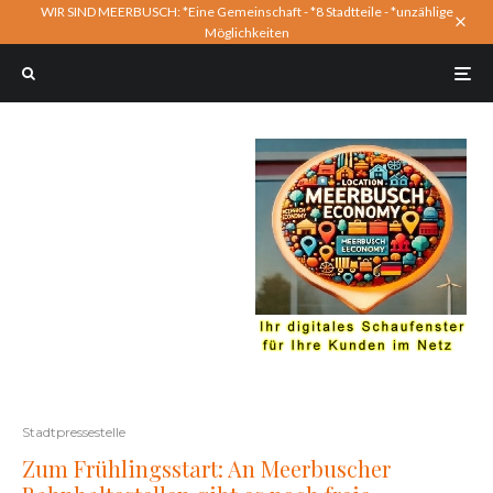
WIR SIND MEERBUSCH: *Eine Gemeinschaft - *8 Stadtteile - *unzählige
Möglichkeiten
Stadtpressestelle
Zum Frühlingsstart: An Meerbuscher