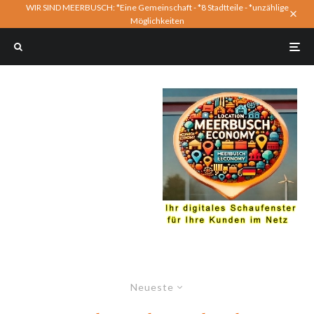
WIR SIND MEERBUSCH: *Eine Gemeinschaft - *8 Stadtteile - *unzählige
Möglichkeiten
Neueste