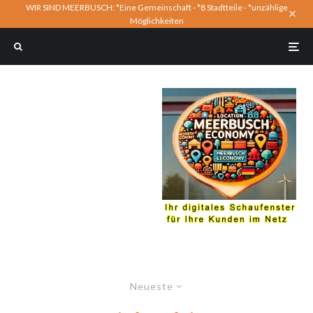
WIR SIND MEERBUSCH: *Eine Gemeinschaft - *8 Stadtteile - *unzählige
Möglichkeiten
Neueste