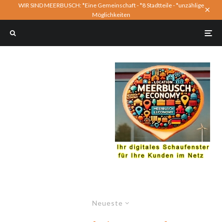
WIR SIND MEERBUSCH: *Eine Gemeinschaft - *8 Stadtteile - *unzählige
Möglichkeiten
Neueste