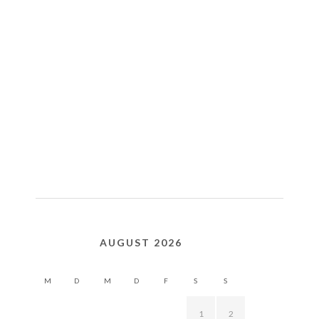
AUGUST 2026
M
D
M
D
F
S
S
1
2