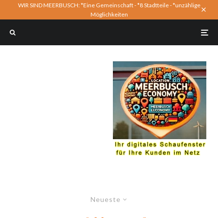
WIR SIND MEERBUSCH: *Eine Gemeinschaft - *8 Stadtteile - *unzählige
Möglichkeiten
Neueste