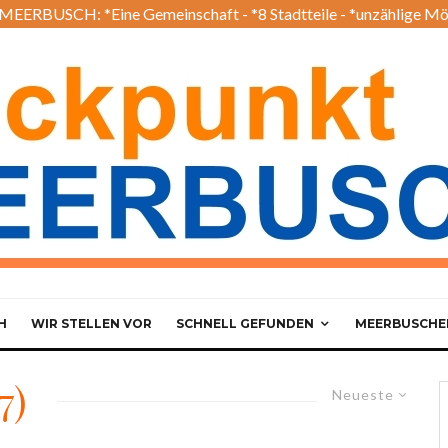
EERBUSCH: *Eine Gemeinschaft - *8 Stadtteile - *unzählige Mö
H
WIR STELLEN VOR
SCHNELL GEFUNDEN
MEERBUSCHER
7)
Neueste