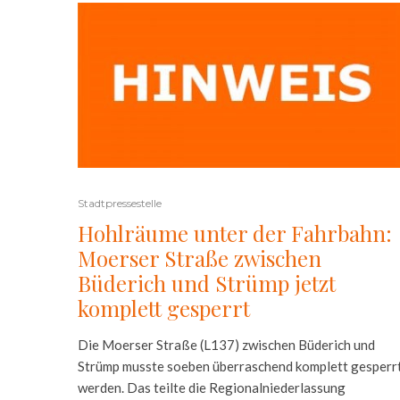
Stadtpressestelle
Hohlräume unter der Fahrbahn:
Moerser Straße zwischen
Büderich und Strümp jetzt
komplett gesperrt
Die Moerser Straße (L137) zwischen Büderich und
Strümp musste soeben überraschend komplett gesperr
werden. Das teilte die Regionalniederlassung