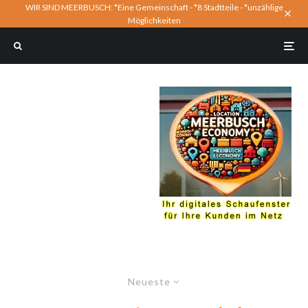
WIR SIND MEERBUSCH: *Eine Gemeinschaft - *8 Stadtteile - *unzählige
Möglichkeiten
Neueste