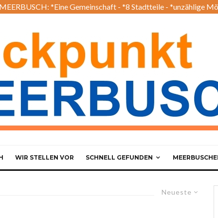
EERBUSCH: *Eine Gemeinschaft - *8 Stadtteile - *unzählige Mö
H
WIR STELLEN VOR
SCHNELL GEFUNDEN
MEERBUSCHER
Neueste