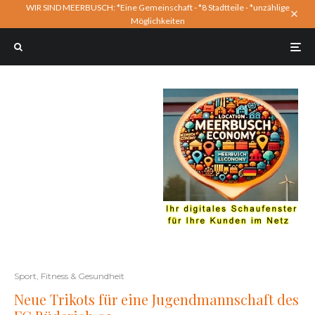
WIR SIND MEERBUSCH: *Eine Gemeinschaft - *8 Stadtteile - *unzählige
Möglichkeiten
Sport, Fitness & Gesundheit
Neue Trikots für eine Jugendmannschaft des