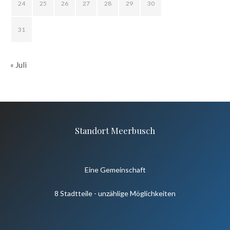
24
25
26
27
28
29
30
31
« Juli
Standort Meerbusch
Eine Gemeinschaft
8 Stadtteile - unzählige Möglichkeiten