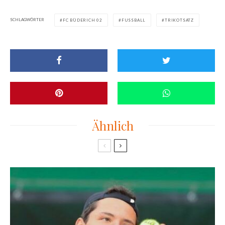
SCHLAGWÖRTER
FC BÜDERICH 02
FUSSBALL
TRIKOTSATZ
Ähnlich