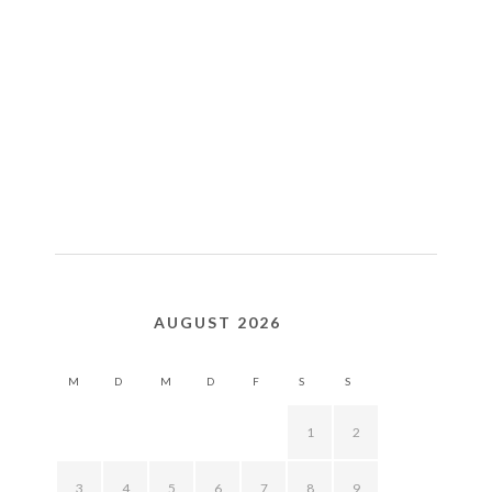
AUGUST 2026
M
D
M
D
F
S
S
1
2
3
4
5
6
7
8
9