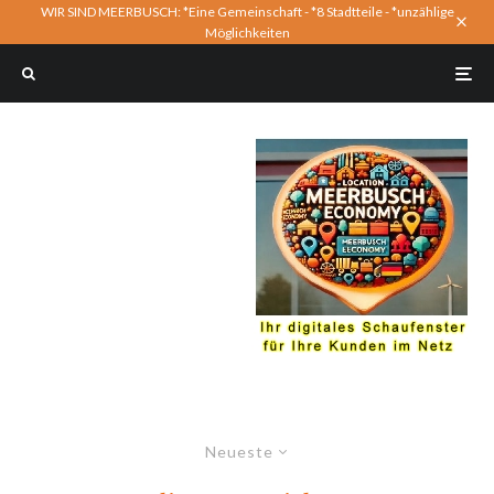
WIR SIND MEERBUSCH: *Eine Gemeinschaft - *8 Stadtteile - *unzählige
Möglichkeiten
Neueste