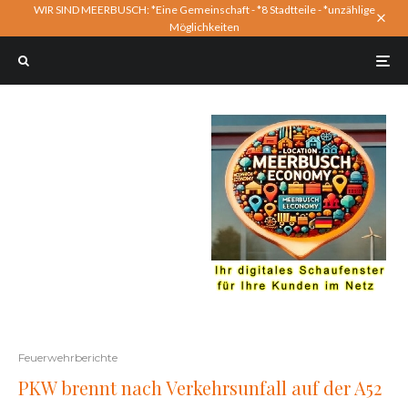
WIR SIND MEERBUSCH: *Eine Gemeinschaft - *8 Stadtteile - *unzählige
Möglichkeiten
Feuerwehrberichte
PKW brennt nach Verkehrsunfall auf der A52