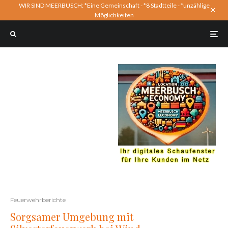
WIR SIND MEERBUSCH: *Eine Gemeinschaft - *8 Stadtteile - *unzählige
Möglichkeiten
Feuerwehrberichte
Sorgsamer Umgebung mit