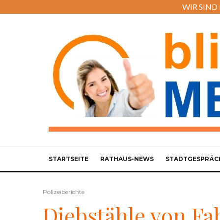
WIR SIND M
STARTSEITE
RATHAUS-NEWS
STADTGESPRÄC
Polizeiberichte
Diebstähle von F