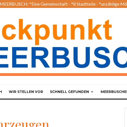
EERBUSCH: *Eine Gemeinschaft - *8 Stadtteile - *unzählige Mö
H
WIR STELLEN VOR
SCHNELL GEFUNDEN
MEERBUSCHER
ahrzeugen