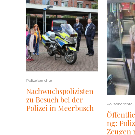
Polizeiberichte
Nachwuchspolizisten
zu Besuch bei der
Polizeiberichte
Polizei in Meerbusch
Öffentli
ng: Poliz
Zeugen 