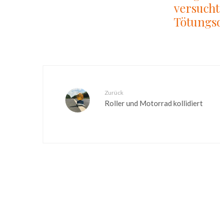
versuch
Tötungsd
Zurück
Roller und Motorrad kollidiert