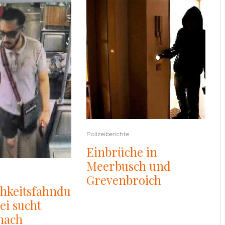
Polizeiberichte
Einbrüche in
Meerbusch und
Grevenbroich
chkeitsfahndu
ei sucht
nach