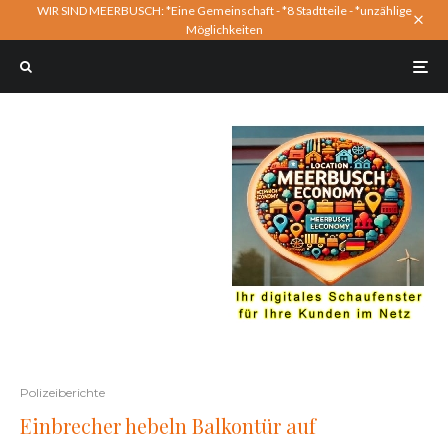
WIR SIND MEERBUSCH: *Eine Gemeinschaft - *8 Stadtteile - *unzählige
Möglichkeiten
Polizeiberichte
Einbrecher hebeln Balkontür auf