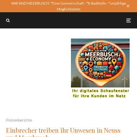
WIR SIND MEERBUSCH: *Eine Gemeinschaft - *8 Stadtteile - *unzählige
Möglichkeiten
Polizeiberichte
Einbrecher treiben ihr Unwesen in Neuss