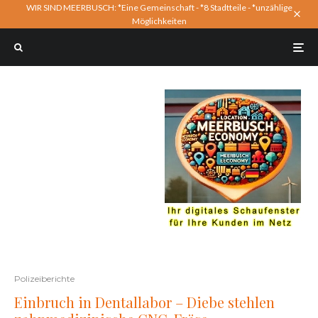
WIR SIND MEERBUSCH: *Eine Gemeinschaft - *8 Stadtteile - *unzählige
Möglichkeiten
Polizeiberichte
Einbruch in Dentallabor – Diebe stehlen