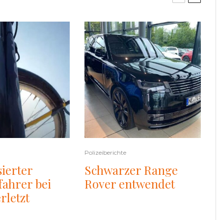
Polizeiberichte
sierter
Schwarzer Range
ahrer bei
Rover entwendet
rletzt