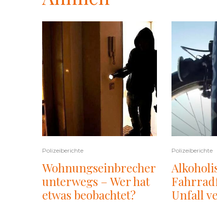
Polizeiberichte
Polizeiberichte
Wohnungseinbrecher
Alkoholi
unterwegs – Wer hat
Fahrradf
etwas beobachtet?
Unfall ve