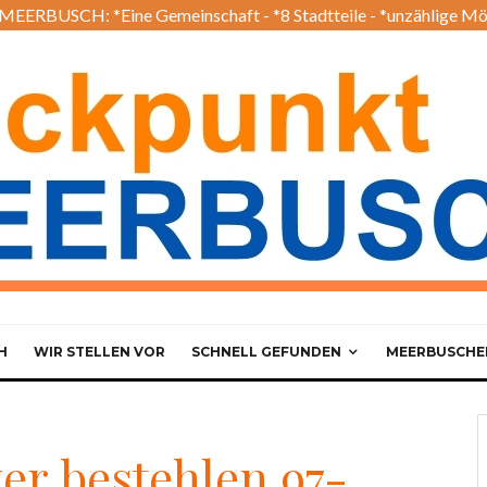
EERBUSCH: *Eine Gemeinschaft - *8 Stadtteile - *unzählige Mö
H
WIR STELLEN VOR
SCHNELL GEFUNDEN
MEERBUSCHER
er bestehlen 97-