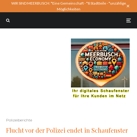
WIR SIND MEERBUSCH: *Eine Gemeinschaft - *8 Stadtteile - *unzählige
Möglichkeiten
Polizeiberichte
Flucht vor der Polizei endet in Schaufenster