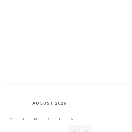
AUGUST 2026
M
D
M
D
F
S
S