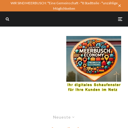
WIR SIND MEERBUSCH: *Eine Gemeinschaft - *8 Stadtteile - *unzählige
Möglichkeiten
Neueste