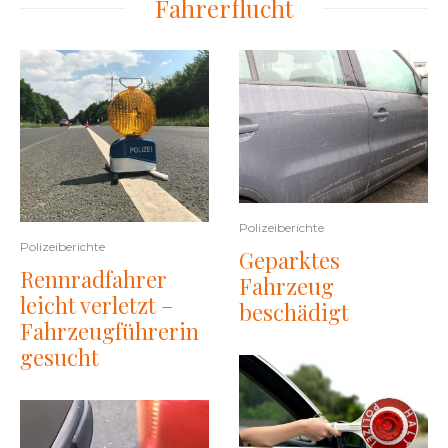
Fahrerflucht
Polizeiberichte
Polizeiberichte
Geparktes
Rennradfahrer
Fahrzeug
leicht verletzt –
beschädigt
Fahrzeugführerin
gesucht