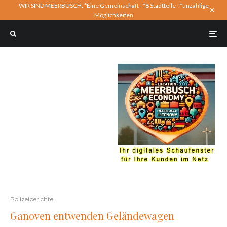
WIR SIND MEERBUSCH: *Eine Gemeinschaft - *8 Stadtteile - *unzählige
Möglichkeiten
Polizeiberichte
Ganoven entwenden Geländewagen