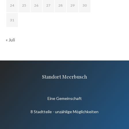
24
25
26
27
28
29
30
31
« Juli
Standort Meerbusch
Eine Gemeinschaft
8 Stadtteile - unzählige Möglichkeiten