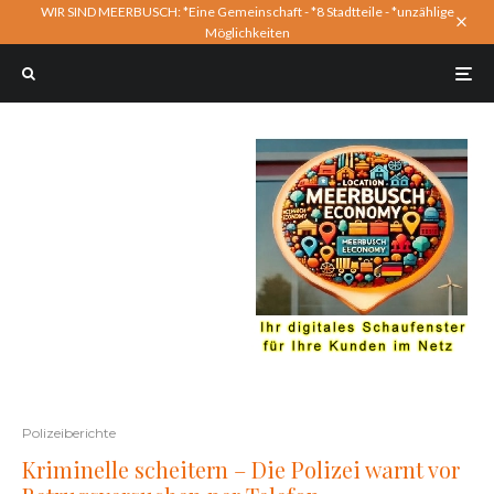
WIR SIND MEERBUSCH: *Eine Gemeinschaft - *8 Stadtteile - *unzählige
Möglichkeiten
Polizeiberichte
Kriminelle scheitern – Die Polizei warnt vor