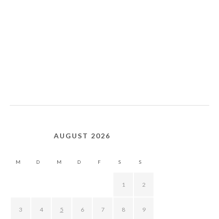
AUGUST 2026
M
D
M
D
F
S
S
1
2
3
4
5
6
7
8
9