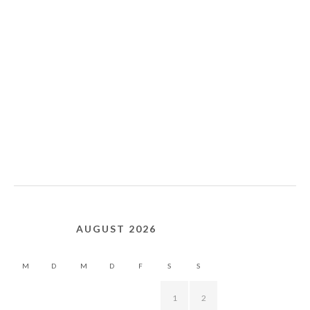
AUGUST 2026
M
D
M
D
F
S
S
1
2