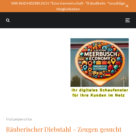
WIR SIND MEERBUSCH: *Eine Gemeinschaft - *8 Stadtteile - *unzählige
Möglichkeiten
Polizeiberichte
Räuberischer Diebstahl – Zeugen gesucht