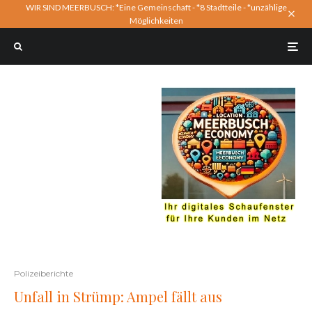
WIR SIND MEERBUSCH: *Eine Gemeinschaft - *8 Stadtteile - *unzählige
Möglichkeiten
Polizeiberichte
Unfall in Strümp: Ampel fällt aus