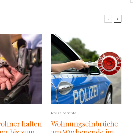
Polizeiberichte
ohner halten
Wohnungseinbrüche
er bis zum
am Wochenende im