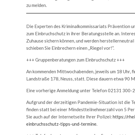
zu melden.
Die Experten des Kriminalkommissariats Prävention u
zum Einbruchschutz in ihrer Beratungsstelle an. Interes
Zuhause sichern können, und werden herstellerneutral 
schieben Sie Einbrechern einen „Riegel vor!“.
+++ Gruppenberatungen zum Einbruchschutz +++
An kommenden Mittwochabenden, jeweils um 18 Uhr, fin
Landstraße 178, Neuss, statt. Diese dauern etwa 90 M
Eine vorherige Anmeldung unter Telefon 02131 300-2
Aufgrund der derzeitigen Pandemie-Situation ist die 
finden statt bei einer Mindestteilnehmerzahl von 5 Pe
Sie auch auf der Internetseite Ihrer Polizei:
https://rhe
einbruchsschutz-tipps-und-termine
.