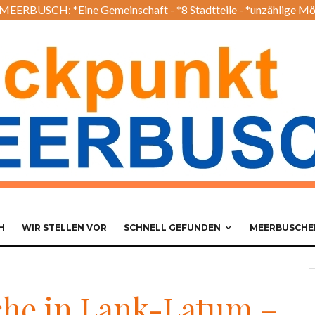
EERBUSCH: *Eine Gemeinschaft - *8 Stadtteile - *unzählige Mö
H
WIR STELLEN VOR
SCHNELL GEFUNDEN
MEERBUSCHER
he in Lank-Latum –