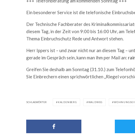
+++ Telefonberatung am kommenden Sonntag +++
Ein besonderer Service ist die telefonische Einbruchsb
Der Technische Fachberater des Kriminalkommissariats
diesem Tag, in der Zeit von 9:00 bis 16:00 Uhr, am Te
Thema Einbruchschutz Rede und Antwort stehen.
Herr Ippers ist – und zwar nicht nur an diesem Tag – 
gerade im Gespräch sein, kann man ihm per Mail an:
rai
Greifen Sie deshalb am Sonntag (31.10.) zum Telefonhör
Sie Einbrechern einen sprichwörtlichen „Riegel vorschi
SCHLAGWÖRTER
KALDENBERG
WALDWEG
WOHNUNGSEI