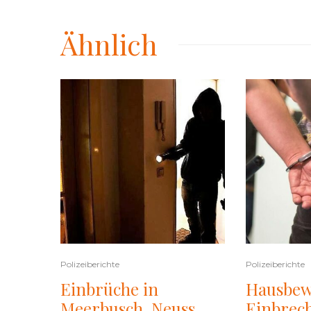
Ähnlich
Polizeiberichte
Polizeiberichte
Einbrüche in
Hausbew
Meerbusch, Neuss
Einbrech