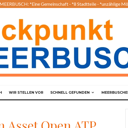
EERBUSCH: *Eine Gemeinschaft - *8 Stadtteile - *unzählige Mö
H
WIR STELLEN VOR
SCHNELL GEFUNDEN
MEERBUSCHER
in Asset Open ATP