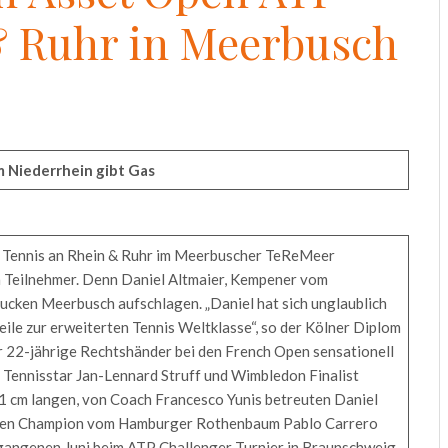
& Ruhr in Meerbusch
m Niederrhein gibt Gas
P Tennis an Rhein & Ruhr im Meerbuscher TeReMeer
n Teilnehmer. Denn Daniel Altmaier, Kempener vom
ucken Meerbusch aufschlagen. „Daniel hat sich unglaublich
weile zur erweiterten Tennis Weltklasse“, so der Kölner Diplom
er 22-jährige Rechtshänder bei den French Open sensationell
 Tennisstar Jan-Lennard Struff und Wimbledon Finalist
91 cm langen, von Coach Francesco Yunis betreuten Daniel
 Open Champion vom Hamburger Rothenbaum Pablo Carrero
rgangenen Juni beim ATP Challenger Turnier in Braunschweig,