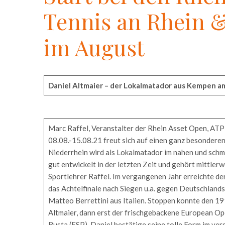
Tennis an Rhein 
im August
Daniel Altmaier – der Lokalmatador aus Kempen a
Marc Raffel, Veranstalter der Rhein Asset Open, AT
08.08.-15.08.21 freut sich auf einen ganz besondere
Niederrhein wird als Lokalmatador im nahen und schm
gut entwickelt in der letzten Zeit und gehört mittler
Sportlehrer Raffel. Im vergangenen Jahr erreichte d
das Achtelfinale nach Siegen u.a. gegen Deutschlands
Matteo Berrettini aus Italien. Stoppen konnte den 1
Altmaier, dann erst der frischgebackene European
Busta (ESP). Daniel bestätige seine tolle Form im ve