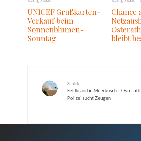
Stadtgeflüster
Stadtgeflüster
UNICEF Grußkarten-
Chance 
Verkauf beim
Netzausb
Sonnenblumen-
Osterat
Sonntag
bleibt b
Zurück
Feldbrand in Meerbusch – Osterath
Polizei sucht Zeugen