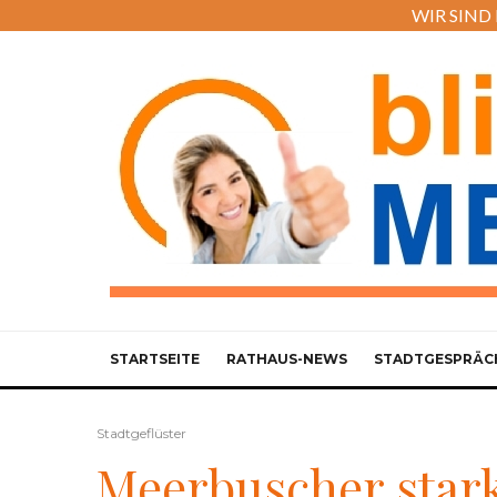
WIR SIND M
STARTSEITE
RATHAUS-NEWS
STADTGESPRÄC
Stadtgeflüster
Meerbuscher stark