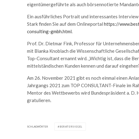
eigentümergeführte als auch börsennotierte Mandant
Ein ausführliches Portrait und interessantes Intervi
Stark finden Sie auf dem Onlineportal
https://www.best
consulting-gmbh.html
.
Prof. Dr. Dietmar Fink, Professor für Unternehmensbe
mit Bianka Knoblach die Wissenschaftliche Gesellscha
Top-Consultant ernannt wird. „Wichtig ist, dass die B
mittelständischen Kunden kennen und darauf eingehen“,
Am 26. November 2021 gibt es noch einmal einen Anla
Jahrgangs 2021 zum TOP CONSULTANT-Finale im Rahm
Mentor des Wettbewerbs wird Bundespräsident a. D. H
gratulieren.
SCHLAGWÖRTER
BERATERSIEGEL