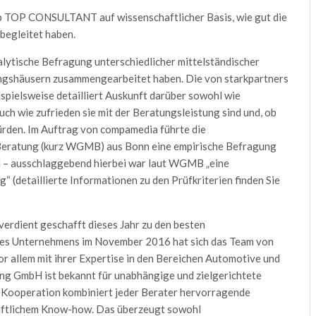
 TOP CONSULTANT auf wissenschaftlicher Basis, wie gut die
begleitet haben.
lytische Befragung unterschiedlicher mittelständischer
ngshäusern zusammengearbeitet haben. Die von starkpartners
ielsweise detailliert Auskunft darüber sowohl wie
ch wie zufrieden sie mit der Beratungsleistung sind und, ob
rden. Im Auftrag von compamedia führte die
Beratung (kurz WGMB) aus Bonn eine empirische Befragung
d – ausschlaggebend hierbei war laut WGMB „eine
“ (detaillierte Informationen zu den Prüfkriterien finden Sie
verdient geschafft dieses Jahr zu den besten
des Unternehmens im November 2016 hat sich das Team von
or allem mit ihrer Expertise in den Bereichen Automotive und
ng GmbH ist bekannt für unabhängige und zielgerichtete
e Kooperation kombiniert jeder Berater hervorragende
haftlichem Know-how. Das überzeugt sowohl