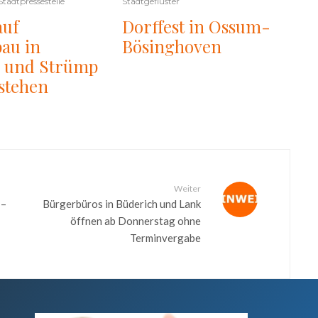
Stadtpressestelle
Stadtgeflüster
auf
Dorffest in Ossum-
au in
Bösinghoven
h und Strümp
estehen
Weiter
 –
Bürgerbüros in Büderich und Lank
öffnen ab Donnerstag ohne
Terminvergabe