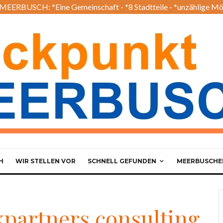
EERBUSCH: *Eine Gemeinschaft - *8 Stadtteile - *unzählige Mö
H
WIR STELLEN VOR
SCHNELL GEFUNDEN
MEERBUSCHER
partners consulting