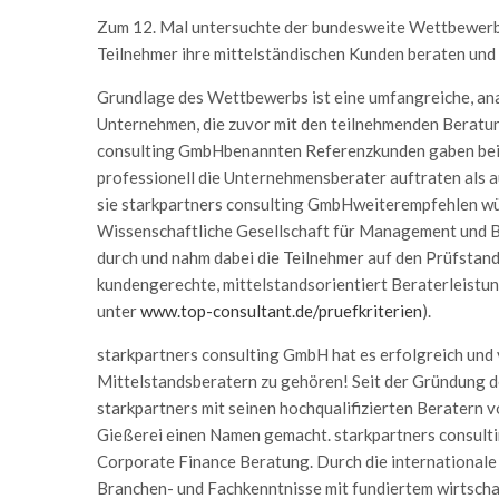
Zum 12. Mal untersuchte der bundesweite Wettbewerb
Teilnehmer ihre mittelständischen Kunden beraten und 
Grundlage des Wettbewerbs ist eine umfangreiche, ana
Unternehmen, die zuvor mit den teilnehmenden Beratu
consulting GmbHbenannten Referenzkunden gaben beisp
professionell die Unternehmensberater auftraten als au
sie starkpartners consulting GmbHweiterempfehlen wü
Wissenschaftliche Gesellschaft für Management und 
durch und nahm dabei die Teilnehmer auf den Prüfstan
kundengerechte, mittelstandsorientiert Beraterleistung
unter
www.top-consultant.de/pruefkriterien
).
starkpartners consulting GmbH hat es erfolgreich und 
Mittelstandsberatern zu gehören! Seit der Gründung 
starkpartners mit seinen hochqualifizierten Beratern v
Gießerei einen Namen gemacht. starkpartners consulti
Corporate Finance Beratung. Durch die international
Branchen- und Fachkenntnisse mit fundiertem wirtsc