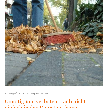
Stadtgeflüster
Stadtpressestelle
Unnötig und verboten: Laub nicht
einfach in den Rinnstein fegen