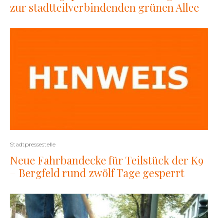
zur stadtteilverbindenden grünen Allee
Stadtpressestelle
Neue Fahrbandecke für Teilstück der K9
– Bergfeld rund zwölf Tage gesperrt