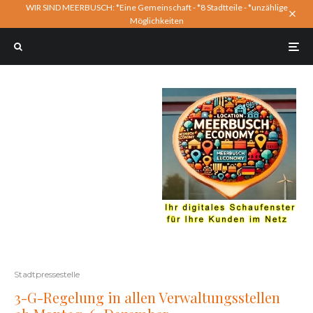
WIR SIND MEERBUSCH: *Eine Gemeinschaft - *8 Stadtteile - *unzählige
Möglichkeiten
Stadtpressestelle
3-G-Regelung in allen Verwaltungsstellen