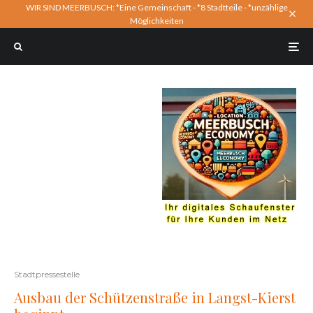
WIR SIND MEERBUSCH: *Eine Gemeinschaft - *8 Stadtteile - *unzählige
Möglichkeiten
Stadtpressestelle
Ausbau der Schützenstraße in Langst-Kierst