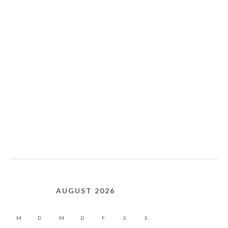
AUGUST 2026
M
D
M
D
F
S
S