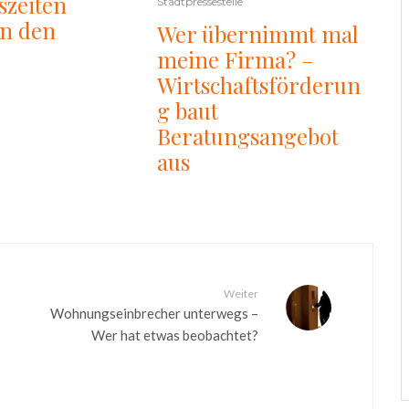
szeiten
Stadtpressestelle
en den
Wer übernimmt mal
meine Firma? –
Wirtschaftsförderun
g baut
Beratungsangebot
aus
Weiter
Wohnungseinbrecher unterwegs –
Wer hat etwas beobachtet?