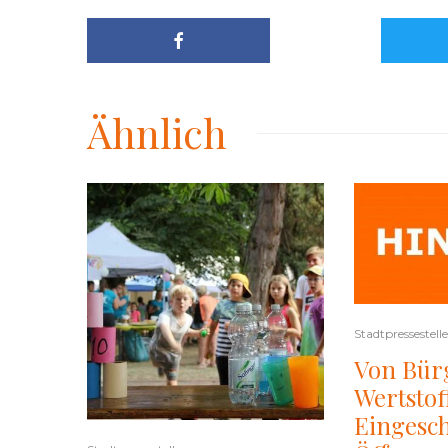
Ähnlich
Stadtpressestelle
Von Bür
Wertstof
Eingesc