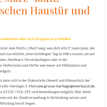
ischen Haustür und
en anmelden oder sich Gruppen anschließen
er dem Motto „Mach‘ weg, was dich stört!“, kann jeder, der
usch tun möchte, einen beliebigen Tag im März nutzen, um auf
unden, Nachbarn, Vereinskollegen oder in der
e Helferinnen und Helfer wie immer mit Müllsäcken und
elguts.
, kann sich in der Stabsstelle Umwelt und Klimaschutz der
Große-Hartlage, E-Mail
uwe.grosse-hartlage@meerbusch.de
.
ns 02150 / 916-191 sind Anmeldungen möglich. Wer lieber
nein mit der Stadtverwaltung in Verbindung setzen und
Abholung bereit liegen.