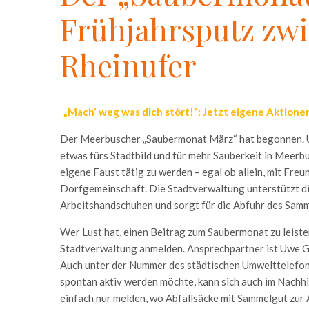
Frühjahrsputz zw
Rheinufer
„Mach‘ weg was dich stört!“: Jetzt eigene Aktion
Der Meerbuscher „Saubermonat März“ hat begonnen. Unt
etwas fürs Stadtbild und für mehr Sauberkeit in Meerb
eigene Faust tätig zu werden – egal ob allein, mit Fre
Dorfgemeinschaft. Die Stadtverwaltung unterstützt di
Arbeitshandschuhen und sorgt für die Abfuhr des Samm
Wer Lust hat, einen Beitrag zum Saubermonat zu leisten
Stadtverwaltung anmelden. Ansprechpartner ist Uwe 
Auch unter der Nummer des städtischen Umwelttelefo
spontan aktiv werden möchte, kann sich auch im Nachhi
einfach nur melden, wo Abfallsäcke mit Sammelgut zur 