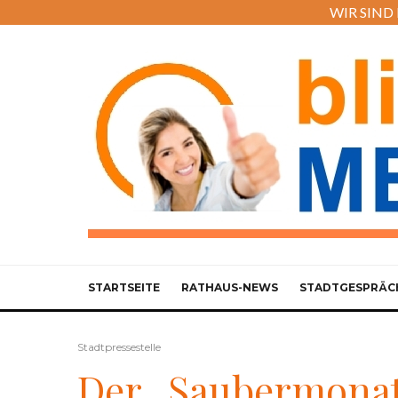
WIR SIND M
STARTSEITE
RATHAUS-NEWS
STADTGESPRÄC
Stadtpressestelle
Der „Saubermonat 