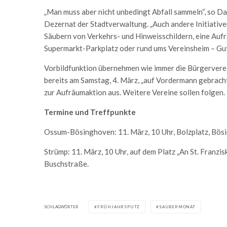
„Man muss aber nicht unbedingt Abfall sammeln“, so Da
Dezernat der Stadtverwaltung. „Auch andere Initiativen
Säubern von Verkehrs- und Hinweisschildern, eine Aufr
Supermarkt-Parkplatz oder rund ums Vereinsheim – Gute
Vorbildfunktion übernehmen wie immer die Bürgerverein
bereits am Samstag, 4. März, „auf Vordermann gebrac
zur Aufräumaktion aus. Weitere Vereine sollen folgen.
Termine und Treffpunkte
Ossum-Bösinghoven: 11. März, 10 Uhr, Bolzplatz, Bös
Strümp: 11. März, 10 Uhr, auf dem Platz „An St. Franzis
Buschstraße.
SCHLAGWÖRTER
FRÜHJAHRSPUTZ
SAUBERMONAT