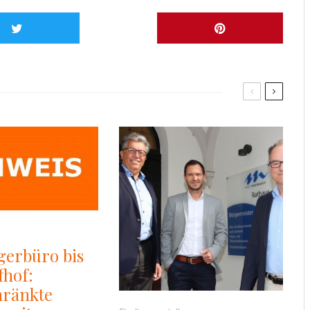
gerbüro bis
fhof:
hränkte