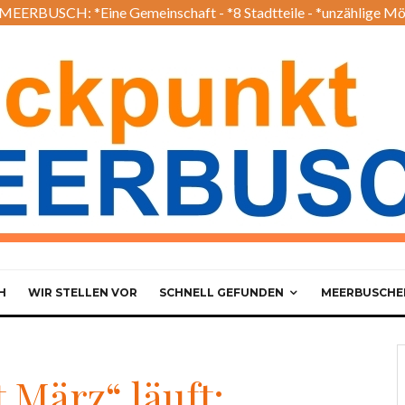
EERBUSCH: *Eine Gemeinschaft - *8 Stadtteile - *unzählige Mö
H
WIR STELLEN VOR
SCHNELL GEFUNDEN
MEERBUSCHER
März“ läuft: