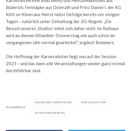
Karnevalsvereine Blau Weiss und Heinzelmännchen aus
Büderich, Fettnäpke aus Osterath und Prinz Daniel I. der KG
Kött on Kleen aus Nierst nebst Gefolge bereits vor einigen
Tagen – natürlich unter Einhaltung der 2G-Regeln. „Ein
Besuch unseres ‚Studios‘ lohnt sich daher nicht. Im Rathaus
wird an diesem Altweiber-Donnerstag wie auch schon im
vergangenen Jahr normal gearbeitet“, ergänzt Bommers.
Die Hoffnung der Karnevalisten liegt nun auf der Session
2023 – und das dann alle Veranstaltungen wieder ganz normal
durchführbar sind.
ALTWEIBER-DONNERSTAG
RATHAUSSTURM
SCHLAGWÖRTER
STRASSENKARNEVAL