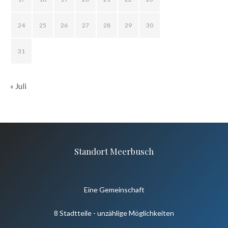
24
25
26
27
28
29
30
31
« Juli
Standort Meerbusch
Eine Gemeinschaft
8 Stadtteile - unzählige Möglichkeiten