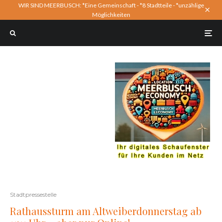
WIR SIND MEERBUSCH: *Eine Gemeinschaft - *8 Stadtteile - *unzählige
Möglichkeiten
Stadtpressestelle
Rathaussturm am Altweiberdonnerstag ab