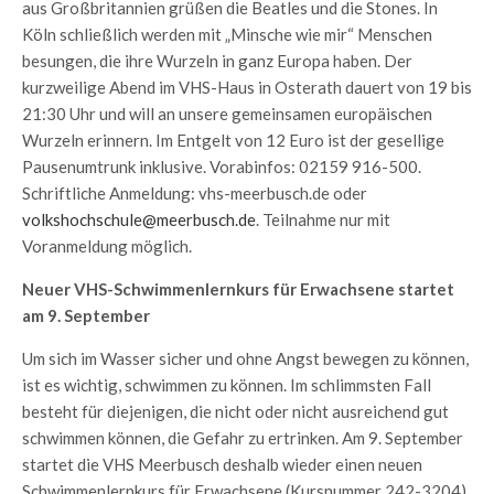
aus Großbritannien grüßen die Beatles und die Stones. In
Köln schließlich werden mit „Minsche wie mir“ Menschen
besungen, die ihre Wurzeln in ganz Europa haben. Der
kurzweilige Abend im VHS-Haus in Osterath dauert von 19 bis
21:30 Uhr und will an unsere gemeinsamen europäischen
Wurzeln erinnern. Im Entgelt von 12 Euro ist der gesellige
Pausenumtrunk inklusive. Vorabinfos: 02159 916-500.
Schriftliche Anmeldung: vhs-meerbusch.de oder
volkshochschule@meerbusch.de
. Teilnahme nur mit
Voranmeldung möglich.
Neuer VHS-Schwimmenlernkurs für Erwachsene startet
am 9. September
Um sich im Wasser sicher und ohne Angst bewegen zu können,
ist es wichtig, schwimmen zu können. Im schlimmsten Fall
besteht für diejenigen, die nicht oder nicht ausreichend gut
schwimmen können, die Gefahr zu ertrinken. Am 9. September
startet die VHS Meerbusch deshalb wieder einen neuen
Schwimmenlernkurs für Erwachsene (Kursnummer 242-3204).