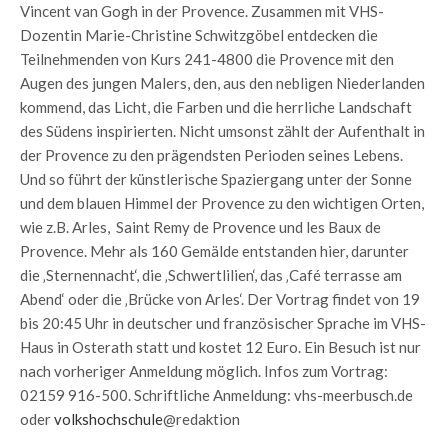
Vincent van Gogh in der Provence. Zusammen mit VHS-
Dozentin Marie-Christine Schwitzgöbel entdecken die
Teilnehmenden von Kurs 241-4800 die Provence mit den
Augen des jungen Malers, den, aus den nebligen Niederlanden
kommend, das Licht, die Farben und die herrliche Landschaft
des Südens inspirierten. Nicht umsonst zählt der Aufenthalt in
der Provence zu den prägendsten Perioden seines Lebens.
Und so führt der künstlerische Spaziergang unter der Sonne
und dem blauen Himmel der Provence zu den wichtigen Orten,
wie z.B. Arles, Saint Remy de Provence und les Baux de
Provence. Mehr als 160 Gemälde entstanden hier, darunter
die ‚Sternennacht‘, die ‚Schwertlilien‘, das ‚Café terrasse am
Abend‘ oder die ‚Brücke von Arles‘. Der Vortrag findet von 19
bis 20:45 Uhr in deutscher und französischer Sprache im VHS-
Haus in Osterath statt und kostet 12 Euro. Ein Besuch ist nur
nach vorheriger Anmeldung möglich. Infos zum Vortrag:
02159 916-500. Schriftliche Anmeldung: vhs-meerbusch.de
oder
volkshochschule
@redaktion