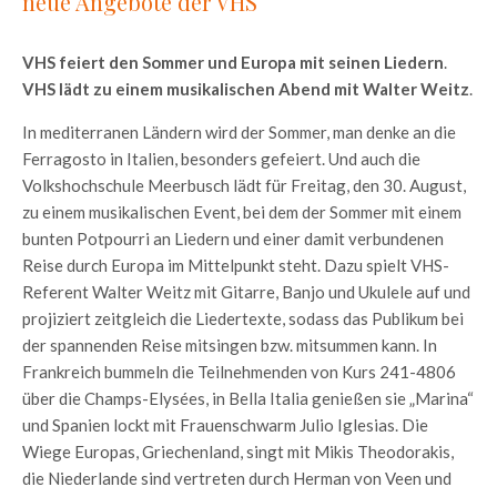
neue Angebote der VHS
VHS feiert den Sommer und Europa mit seinen Liedern
.
VHS lädt zu einem musikalischen Abend mit Walter Weitz
.
In mediterranen Ländern wird der Sommer, man denke an die
Ferragosto in Italien, besonders gefeiert. Und auch die
Volkshochschule Meerbusch lädt für Freitag, den 30. August,
zu einem musikalischen Event, bei dem der Sommer mit einem
bunten Potpourri an Liedern und einer damit verbundenen
Reise durch Europa im Mittelpunkt steht. Dazu spielt VHS-
Referent Walter Weitz mit Gitarre, Banjo und Ukulele auf und
projiziert zeitgleich die Liedertexte, sodass das Publikum bei
der spannenden Reise mitsingen bzw. mitsummen kann. In
Frankreich bummeln die Teilnehmenden von Kurs 241-4806
über die Champs-Elysées, in Bella Italia genießen sie „Marina“
und Spanien lockt mit Frauenschwarm Julio Iglesias. Die
Wiege Europas, Griechenland, singt mit Mikis Theodorakis,
die Niederlande sind vertreten durch Herman von Veen und