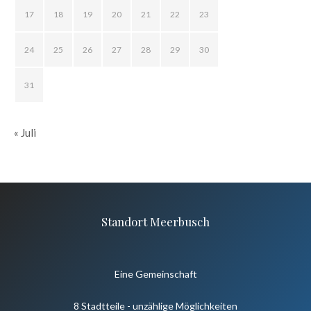
17
18
19
20
21
22
23
24
25
26
27
28
29
30
31
« Juli
Standort Meerbusch
Eine Gemeinschaft
8 Stadtteile - unzählige Möglichkeiten