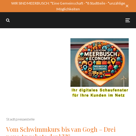
WIR SIND MEERBUSCH: *Eine Gemeinschaft - *8 Stadtteile - *unzählige
Möglichkeiten
Stadtpressestelle
Vom Schwimmkurs bis van Gogh – Drei