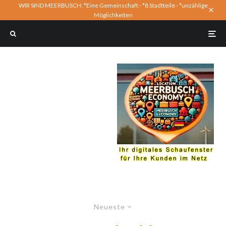
WIR SIND MEERBUSCH: *Eine Gemeinschaft - *8 Stadtteile - *unzählige
Möglichkeiten
Neueste