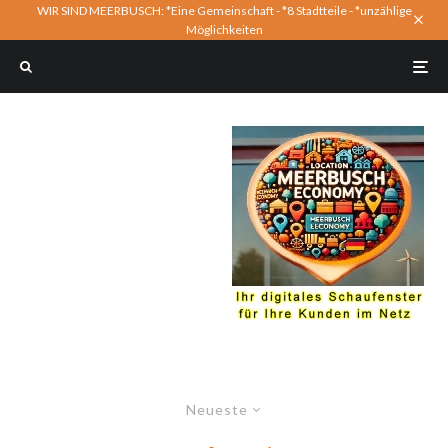
WIR SIND MEERBUSCH: *Eine Gemeinschaft - *8 Stadtteile - *unzählige
Möglichkeiten
Neueste