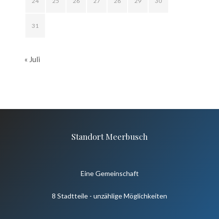
24
25
26
27
28
29
30
31
« Juli
Standort Meerbusch
Eine Gemeinschaft
8 Stadtteile - unzählige Möglichkeiten