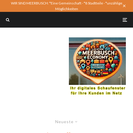
WIR SIND MEERBUSCH: *Eine Gemeinschaft - *8 Stadtteile - *unzählige
Möglichkeiten
Neueste