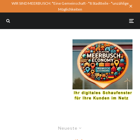
WIR SIND MEERBUSCH: *Eine Gemeinschaft - *8 Stadtteile - *unzählige
Möglichkeiten
Neueste