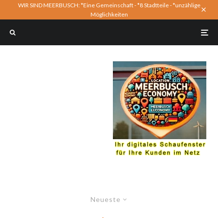
WIR SIND MEERBUSCH: *Eine Gemeinschaft - *8 Stadtteile - *unzählige
Möglichkeiten
Neueste