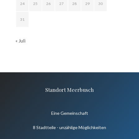
24
25
26
27
28
29
30
31
« Juli
Standort Meerbusch
Eine Gemeinschaft
8 Stadtteile - unzählige Möglichkeiten