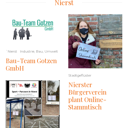
Nierst
`Nierst
Industrie, Bau, Umwelt
Bau-Team Gotzen
GmbH
Stadtgeflüster
Nierster
Bürgerverein
plant Online-
Stammtisch