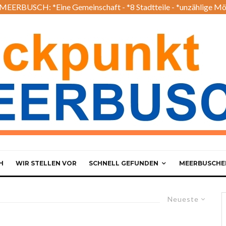
EERBUSCH: *Eine Gemeinschaft - *8 Stadtteile - *unzählige Mö
H
WIR STELLEN VOR
SCHNELL GEFUNDEN
MEERBUSCHER
Neueste