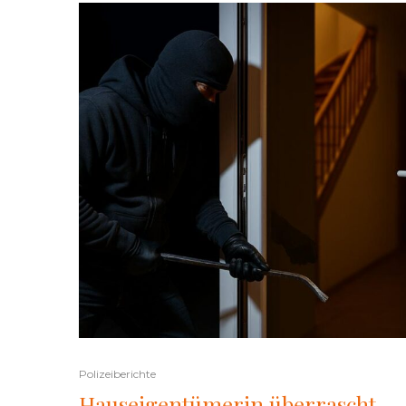
Polizeiberichte
Hauseigentümerin überrascht