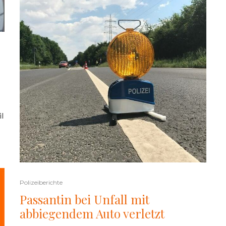
il
Polizeiberichte
Passantin bei Unfall mit
abbiegendem Auto verletzt