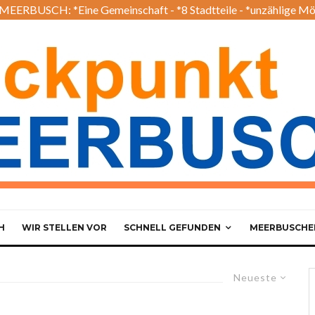
EERBUSCH: *Eine Gemeinschaft - *8 Stadtteile - *unzählige Mö
H
WIR STELLEN VOR
SCHNELL GEFUNDEN
MEERBUSCHER
Neueste