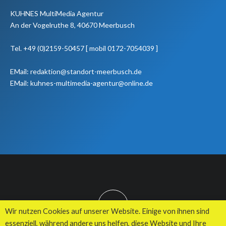
KUHNES MultiMedia Agentur
An der Vogelruthe 8, 40670 Meerbusch
Tel. +49 (0)2159-50457 [ mobil 0172-7054039 ]
EMail: redaktion@standort-meerbusch.de
EMail: kuhnes-multimedia-agentur@online.de
TOP
Wir nutzen Cookies auf unserer Website. Einige von ihnen sind
essenziell, während andere uns helfen, diese Website und Ihre