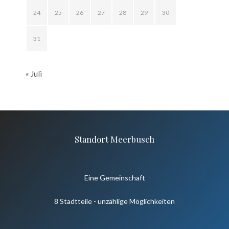
24
25
26
27
28
29
30
31
« Juli
Standort Meerbusch
Eine Gemeinschaft
8 Stadtteile - unzählige Möglichkeiten