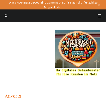
WIR SIND MEERBUSCH: *Eine Gemeinschaft - *8 Stadtteile - *unzählige
Möglichkeiten
Adverts