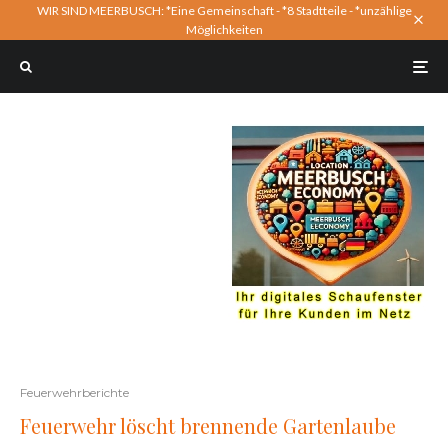
WIR SIND MEERBUSCH: *Eine Gemeinschaft - *8 Stadtteile - *unzählige
Möglichkeiten
Feuerwehrberichte
Feuerwehr löscht brennende Gartenlaube