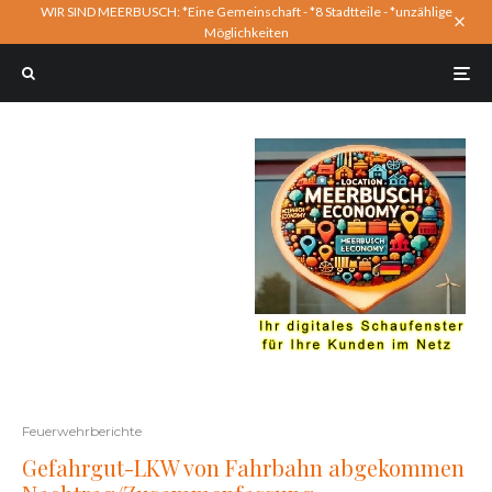
WIR SIND MEERBUSCH: *Eine Gemeinschaft - *8 Stadtteile - *unzählige
Möglichkeiten
Feuerwehrberichte
Gefahrgut-LKW von Fahrbahn abgekommen