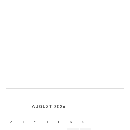
AUGUST 2026
M
D
M
D
F
S
S