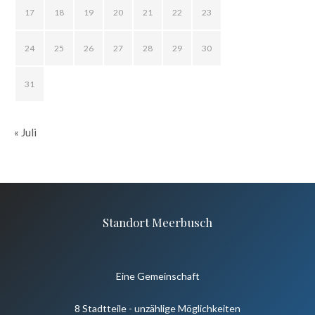
17
18
19
20
21
22
23
24
25
26
27
28
29
30
31
« Juli
Standort Meerbusch
Eine Gemeinschaft
8 Stadtteile - unzählige Möglichkeiten