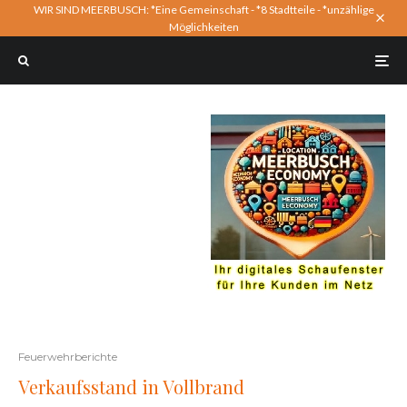
WIR SIND MEERBUSCH: *Eine Gemeinschaft - *8 Stadtteile - *unzählige
Möglichkeiten
Feuerwehrberichte
Verkaufsstand in Vollbrand