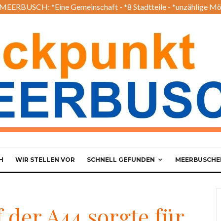
EERBUSCH: *Eine Gemeinschaft - *8 Stadtteile - *unzählige Mö
H
WIR STELLEN VOR
SCHNELL GEFUNDEN
MEERBUSCHER
 der A44 sorgte für