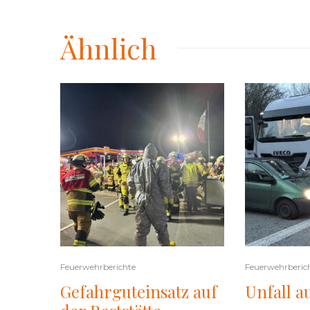
Ähnlich
Feuerwehrberichte
Feuerwehrberic
Gefahrguteinsatz auf
Unfall a