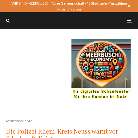
WIR SIND MEERBUSCH: *Eine Gemeinschaft - *8 Stadtteile - *unzählige
Möglichkeiten
Polizeiberichte
Die Polizei Rhein-Kreis Neuss warnt vor