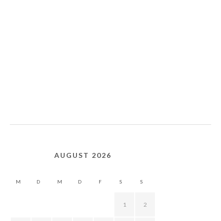
AUGUST 2026
M
D
M
D
F
S
S
1
2