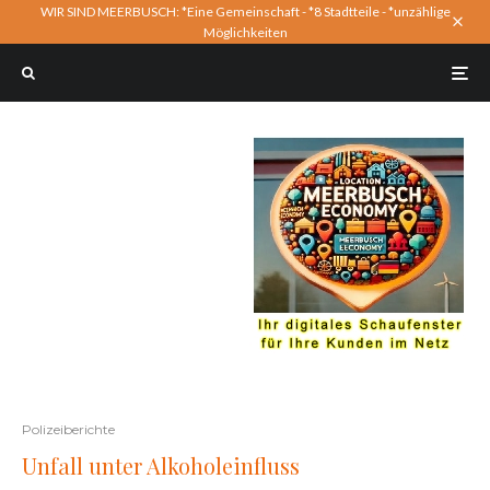
WIR SIND MEERBUSCH: *Eine Gemeinschaft - *8 Stadtteile - *unzählige
Möglichkeiten
Polizeiberichte
Unfall unter Alkoholeinfluss