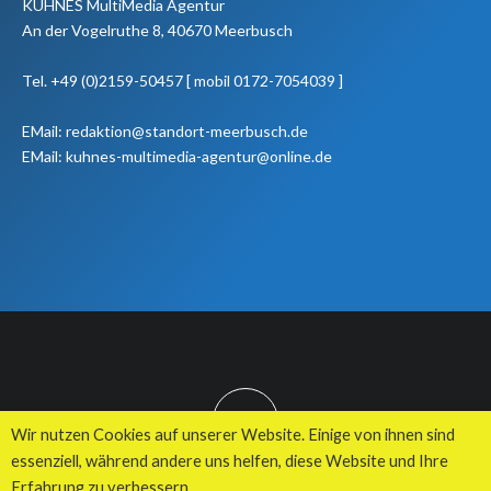
KUHNES MultiMedia Agentur
An der Vogelruthe 8, 40670 Meerbusch
Tel. +49 (0)2159-50457 [ mobil 0172-7054039 ]
EMail: redaktion@standort-meerbusch.de
EMail: kuhnes-multimedia-agentur@online.de
TOP
Wir nutzen Cookies auf unserer Website. Einige von ihnen sind
essenziell, während andere uns helfen, diese Website und Ihre
Erfahrung zu verbessern.