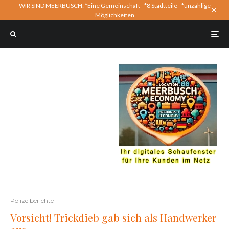
WIR SIND MEERBUSCH: *Eine Gemeinschaft - *8 Stadtteile - *unzählige
Möglichkeiten
Polizeiberichte
Vorsicht! Trickdieb gab sich als Handwerker