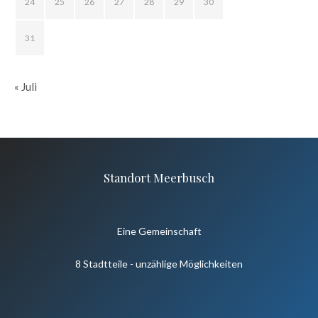
24
25
26
27
28
29
30
31
« Juli
Standort Meerbusch
Eine Gemeinschaft
8 Stadtteile - unzählige Möglichkeiten